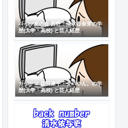
ハイツ友の会 西野・清水香奈芽の学
歴(大学・高校) と芸人経歴
カゲヤマ 益田康平・タバやん。の学
歴(大学・高校) と芸人経歴