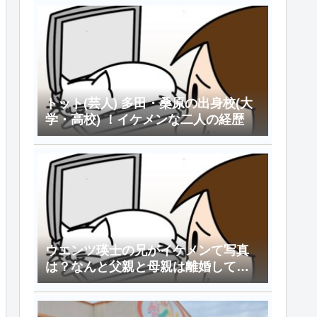
トット(芸人) 多田・桑原の出身校(大
学・高校) ！イケメンな二人の経歴
ウエンツ瑛士の兄がイケメンて写真
は？なんと父親と母親は離婚してい
た