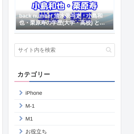
back number 清水依与吏・小島和
也・栗原寿の学歴(大学・高校) と経
歴
カテゴリー
iPhone
M-1
M1
お役立ち