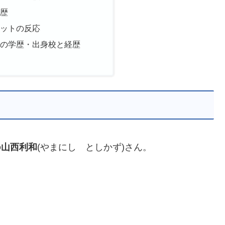
経歴
ネットの反応
和の学歴・出身校と経歴
の
山西利和
(やまにし としかず)さん。
。