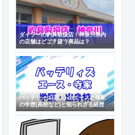
ダイソーの釣具取扱店！神奈川県内
の店舗はどこ？扱う商品は？
バッテリィズ(芸人) のエースと寺家
の学歴(高校など)と知られざる経歴