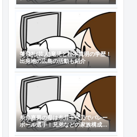
藩飛礼(芸人)竜児と松本貴明の学歴！
出身地の広島の活動も紹介
糸井嘉男の母は糸井千代乃でバレー
ボール選手！兄弟などの家族構成や
嫁情報