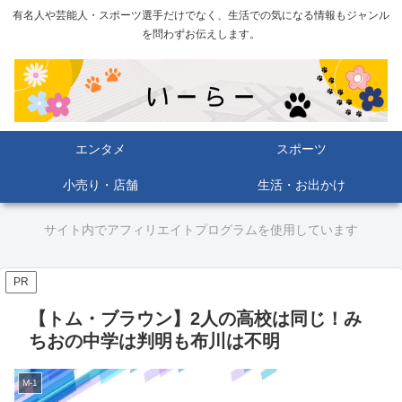
有名人や芸能人・スポーツ選手だけでなく、生活での気になる情報もジャンル
を問わずお伝えします。
エンタメ
スポーツ
小売り・店舗
生活・お出かけ
サイト内でアフィリエイトプログラムを使用しています
PR
【トム・ブラウン】2人の高校は同じ！み
ちおの中学は判明も布川は不明
M-1