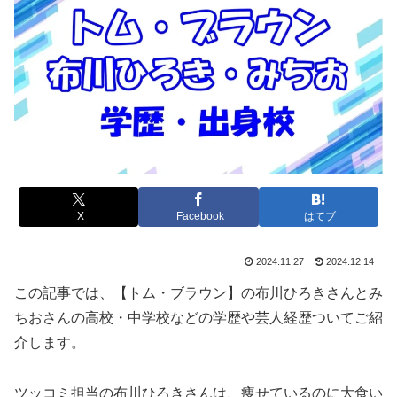
X
Facebook
はてブ
2024.11.27
2024.12.14
この記事では、【トム・ブラウン】の布川ひろきさんとみ
ちおさんの
高校・中学校などの学歴や芸人経歴
ついてご紹
介します。
ツッコミ担当の布川ひろきさんは、痩せているのに大食い