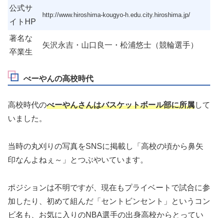
公式サ
http://www.hiroshima-kougyo-h.edu.city.hiroshima.jp/
イトHP
著名な
矢沢永吉・山口良一・松浦悠士（競輪選手）
卒業生
べーやんの高校時代
高校時代の
べーやんさんはバスケットボール部に所属
して
いました。
当時の丸刈りの写真をSNSに掲載し「高校の頃から鼻矢
印なんよねぇ～」とつぶやいています。
ポジションは不明ですが、現在もプライベートで試合に参
加したり、初めて組んだ「セントビンセント」というコン
ビ名も、お気に入りのNBA選手の出身高校からとってい