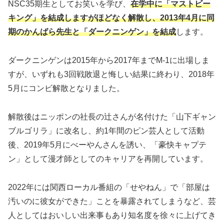
NSC35期生としてお笑いを学び、
在学中に「マストビー
キング」を結成しますがほどなく解散し、2013年4月に同
期のかんばら先生と「ダークニンゲン」を結成
します。
ダークニンゲンは2015年から2017年までM-1に出場しま
すが、いずれも3回戦敗退と悔しい結果に終わり、2018年
5月にコンビ解散となりました。
解散後はニッポンの社長の辻さんが名付けた「山下ギャン
ブルゴリラ」に改名し、約1年間のピン芸人として活動
後、2019年5月にべーやんさんを誘い、「豪快キャプテ
ン」として漫才師としてのキャリアを再開しています。
2022年には関西ローカル番組の「せやねん」で「部屋は
汚いのに彼女ができた」ことを暴露されてしまうなど、芸
人としてはおいしい出来事もあり知名度を徐々に上げてき