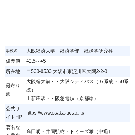
大阪経済大学 経済学部 経済学研究科
学校名
偏差値
42.5～45
所在地
〒533-8533 大阪市東淀川区大隅2-2-8
大阪経大前・・大阪シティバス（37系統・50系
最寄り
統）
駅
上新庄駅・・阪急電鉄（京都線）
公式サ
https://www.osaka-ue.ac.jp/
イトHP
著名な
高田明・井岡弘樹・トミーズ雅（中退）