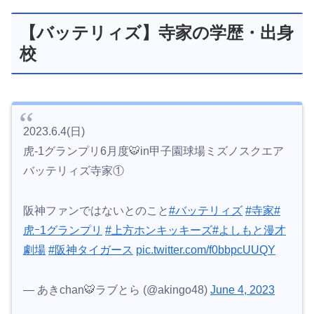
【バッテリィズ】寺家の学歴・出身
校
2023.6.4(日)
虎-1グランプリ6月度🐯in甲子園球場ミズノスクエア
バッテリィズ寺家①
阪神ファンではないとのこと
#バッテリィズ
#寺家
#
虎ｰ1グランプリ
#上方ホンキッキーズ
#よしもと漫才
劇場
#阪神タイガース
pic.twitter.com/f0bbpcUUQY
— あきchan🐯ラブとら (@akingo48)
June 4, 2023