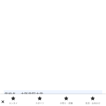
学校名
大阪学院大学
学科・
エンタメ
スポーツ
小売り・店舗
生活・お出かけ
非公表