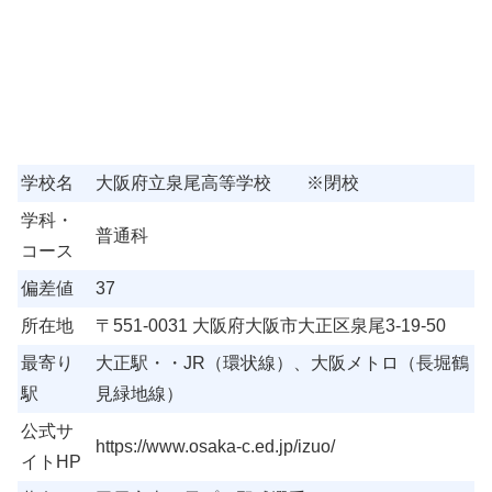
学校名
大阪府立泉尾高等学校 ※閉校
学科・
普通科
コース
偏差値
37
所在地
〒551-0031 大阪府大阪市大正区泉尾3-19-50
最寄り
大正駅・・JR（環状線）、大阪メトロ（長堀鶴
駅
見緑地線）
公式サ
https://www.osaka-c.ed.jp/izuo/
イトHP