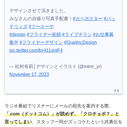
デザインさせて頂きました。
みなさんの自撮り写真手配書！
#カベポスター
#バッ
テリィズ
#フースーヤ
#design
#フライヤー依頼
#ライブチラシ
#お仕事募
集中
#フライヤーデザイン
#GraphicDesign
pic.twitter.com/by411srgF4
— 松村有莉│デザインとイラスト (@mtmr_yr)
November 17, 2023
ラジオ番組でリスナーにメールの宛先を案内する際、
「.com（ドットコム）」が読めず、「クロチョボ？」と
言ってしまい
、スタッフ一同がズッコケたという武勇伝を