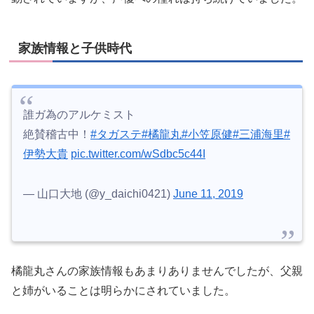
家族情報と子供時代
誰ガ為のアルケミスト
絶賛稽古中！
#タガステ
#橘龍丸
#小笠原健
#三浦海里
#
伊勢大貴
pic.twitter.com/wSdbc5c44I
— 山口大地 (@y_daichi0421)
June 11, 2019
橘龍丸さんの家族情報もあまりありませんでしたが、
父親
と
姉
がいることは明らかにされていました。