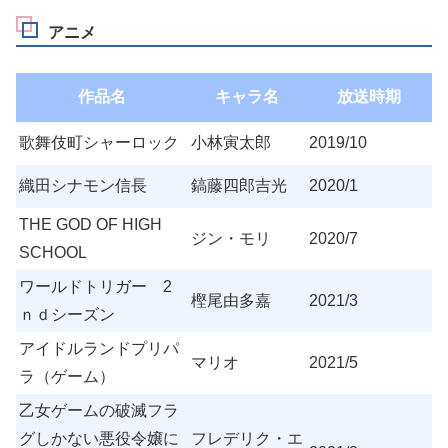
アニメ
作品名
キャラ名
放送時期
歌舞伎町シャーロック
小林寅太郎
2019/10
織田シナモン信長
鎬藤四郎吉光
2020/1
THE GOD OF HIGH
ジン・モリ
2020/7
SCHOOL
ワールドトリガー 2
樫尾由多嘉
2021/3
ｎｄシーズン
アイドルランドプリパ
マリオ
2021/5
ラ（ゲーム）
乙女ゲームの破滅フラ
グしかない悪役令嬢に
フレデリク・エ