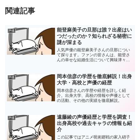
関連記事
能登麻美子の旦那は誰？出産はい
声優
つだったのか？知られざる秘密に
謎が深まる
人気声優の能登麻美子さんの旦那につい
て探ります。ファンの皆さんは、能登さ
んの幸せな結婚生活について興味津々で
しょう。この記事でその一部を垣間見る
ことができます！
岡本信彦の学歴を徹底解説！出身
声優
大学・高校と声優の経歴
岡本信彦さんの学歴や経歴を詳しく紹
介。出身大学、高校の情報や声優として
の活動、その他の実績を徹底解説。
遠藤綾の声優経歴と学歴を調査！
声優
出身高校や過去キャラの情報も紹
介
この記事ではアニメ呪術廻戦の家入硝子