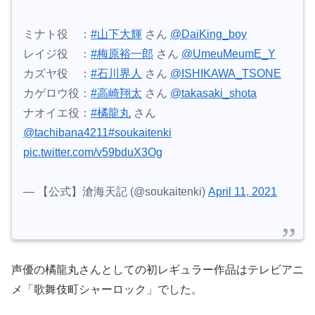
ミナト役 ：
#山下大輝
さん
@DaiKing_boy
レイジ役 ：
#梅原裕一郎
さん
@UmeuMeumE_Y
カズヤ役 ：
#石川界人
さん
@ISHIKAWA_TSONE
カゲロウ役：
#高崎翔太
さん
@takasaki_shota
ナオイエ役：
#橘龍丸
さん
@tachibana4211
#soukaitenki
pic.twitter.com/v59bduX3Og
— 【公式】滄海天記 (@soukaitenki)
April 11, 2021
声優の橘龍丸さんとしての初レギュラー作品はテレビアニ
メ「歌舞伎町シャーロック」でした。