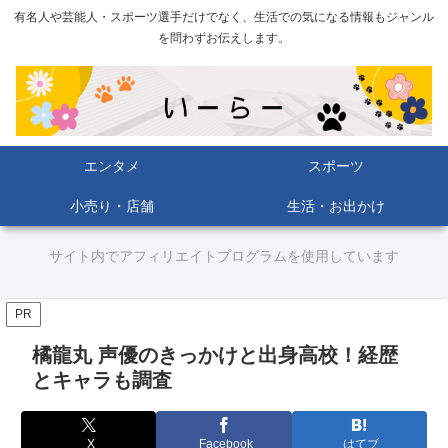
有名人や芸能人・スポーツ選手だけでなく、生活での気になる情報もジャンル
を問わずお伝えします。
エンタメ
スポーツ
小売り・店舗
生活・お出かけ
サイト内でアフィリエイトプログラムを使用しています
PR
橘龍丸 声優のきっかけと出身高校！経歴
とキャラも調査
X
Facebook
はてブ