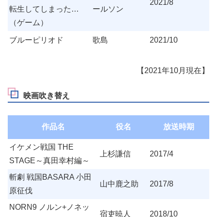
2021/8
転生してしまった…
ールソン
（ゲーム）
ブルーピリオド
歌島
2021/10
【2021年10月現在】
映画吹き替え
作品名
役名
放送時期
イケメン戦国 THE
上杉謙信
2017/4
STAGE～真田幸村編～
斬劇 戦国BASARA 小田
山中鹿之助
2017/8
原征伐
NORN9 ノルン+ノネッ
宿吏暁人
2018/10