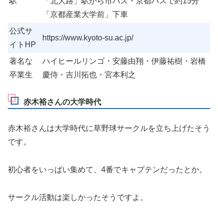
駅
「北大路」駅から市バス・京都バスで約15分
「京都産業大学前」下車
公式サ
https://www.kyoto-su.ac.jp/
イトHP
著名な
ハイヒールリンゴ・安藤由翔・伊藤祐樹・岩橋
卒業生
慶侍・吉川拓也・宮本利之
赤木裕さんの大学時代
赤木裕さんは大学時代に草野球サークルを立ち上げたそう
です。
初心者をいっぱい集めて、4番でキャプテンだったとか。
サークル活動は楽しかったそうですよ。