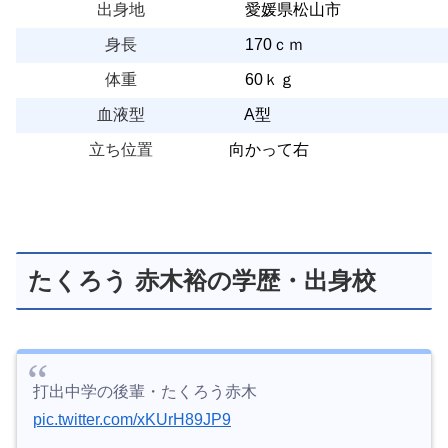
出身地
愛媛県松山市
身長
170ｃｍ
体重
60ｋｇ
血液型
A型
立ち位置
向かって右
たくろう 赤木裕の学歴・出身校
打出中学の後輩・たくろう赤木
pic.twitter.com/xKUrH89JP9