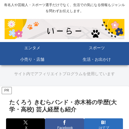
有名人や芸能人・スポーツ選手だけでなく、生活での気になる情報もジャンル
を問わずお伝えします。
エンタメ
スポーツ
小売り・店舗
生活・お出かけ
サイト内でアフィリエイトプログラムを使用しています
PR
たくろう きむらバンド・赤木裕の学歴(大
学・高校) 芸人経歴も紹介
X
Facebook
はてブ