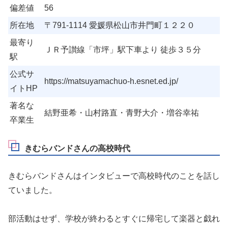
偏差値
56
所在地
〒791-1114 愛媛県松山市井門町１２２０
最寄り
ＪＲ予讃線「市坪」駅下車より 徒歩３５分
駅
公式サ
https://matsuyamachuo-h.esnet.ed.jp/
イトHP
著名な
結野亜希・山村路直・青野大介・増谷幸祐
卒業生
きむらバンドさんの高校時代
きむらバンドさんはインタビューで高校時代のことを話し
ていました。
部活動はせず、学校が終わるとすぐに帰宅して楽器と戯れ