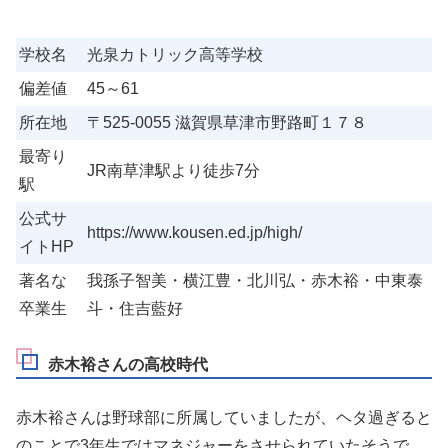
学校名
光泉カトリック高等学校
偏差値
45～61
所在地
〒525-0055 滋賀県草津市野路町１７８
最寄り
JR南草津駅より徒歩7分
駅
公式サ
https://www.kousen.ed.jp/high/
イトHP
著名な
我孫子智美・横江豊・北川弘・赤木裕・中東泰
卒業生
斗・住吉藍好
赤木裕さんの高校時代
赤木裕さんは野球部に所属していましたが、ヘタ過ぎると
のことで3年生ではマネジャーをさせられていたそうで