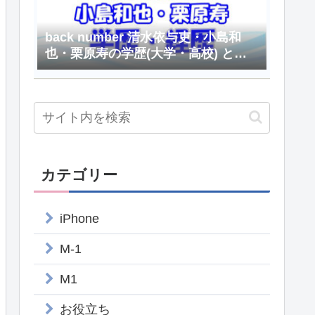
back number 清水依与吏・小島和
也・栗原寿の学歴(大学・高校) と経
歴
カテゴリー
iPhone
M-1
M1
お役立ち