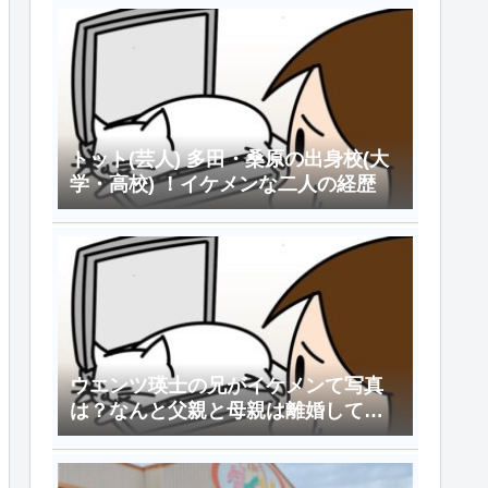
トット(芸人) 多田・桑原の出身校(大
学・高校) ！イケメンな二人の経歴
ウエンツ瑛士の兄がイケメンて写真
は？なんと父親と母親は離婚してい
た