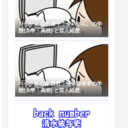
カゲヤマ 益田康平・タバやん。の学
歴(大学・高校) と芸人経歴
ハイツ友の会 西野・清水香奈芽の学
歴(大学・高校) と芸人経歴