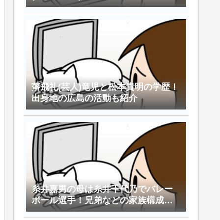
藩飛礼(芸人)竜児と松本貴明の学歴！
出身地の広島の活動も紹介
糸井嘉男の母は糸井千代乃でバレー
ボール選手！兄弟などの家族構成や
嫁情報