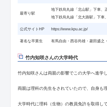
地下鉄烏丸線「北山駅」下車、正
最寄り駅
地下鉄烏丸線「北大路駅」下車、
公式サイトHP
https://www.kpu.ac.jp/
著名な卒業生
有馬自由・西谷尚雄・菱田盛之
竹内知咲さんの大学時代
竹内知咲さんは両親の影響でこの大学へ進学
両親は理科の先生をされていたので、自身も
大学時代に理科（生物）の教員免許を取得し