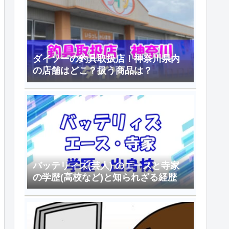
ダイソーの釣具取扱店！神奈川県内
の店舗はどこ？扱う商品は？
バッテリィズ(芸人) のエースと寺家
の学歴(高校など)と知られざる経歴