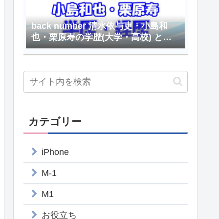
back number 清水依与吏・小島和
也・栗原寿の学歴(大学・高校) と経
歴
カテゴリー
iPhone
M-1
M1
お役立ち