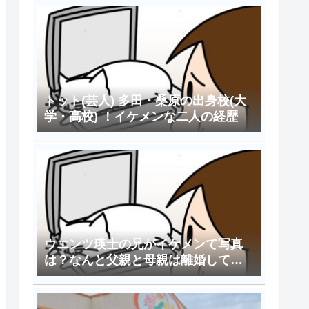
トット(芸人) 多田・桑原の出身校(大
学・高校) ！イケメンな二人の経歴
ウエンツ瑛士の兄がイケメンて写真
は？なんと父親と母親は離婚してい
た