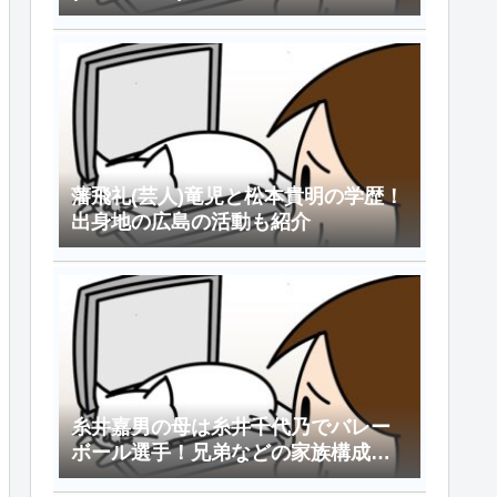
藩飛礼(芸人)竜児と松本貴明の学歴！
出身地の広島の活動も紹介
糸井嘉男の母は糸井千代乃でバレー
ボール選手！兄弟などの家族構成や
嫁情報