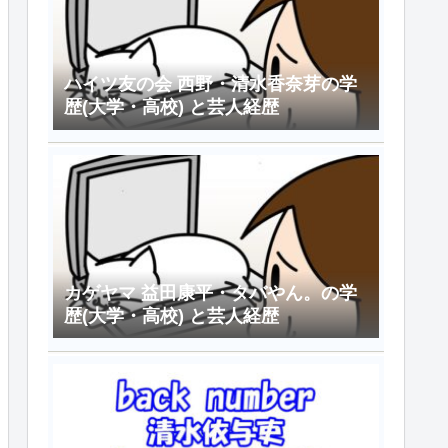
ハイツ友の会 西野・清水香奈芽の学
歴(大学・高校) と芸人経歴
カゲヤマ 益田康平・タバやん。の学
歴(大学・高校) と芸人経歴