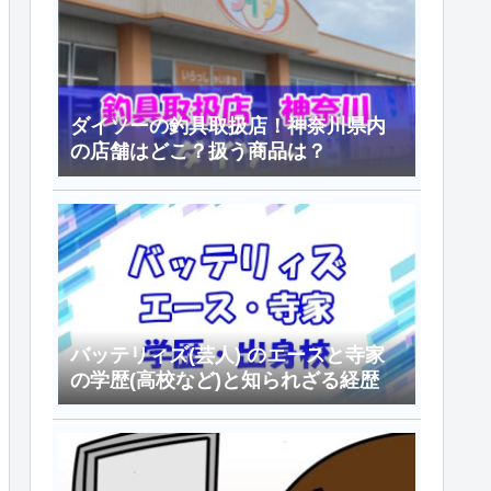
ダイソーの釣具取扱店！神奈川県内
の店舗はどこ？扱う商品は？
バッテリィズ(芸人) のエースと寺家
の学歴(高校など)と知られざる経歴